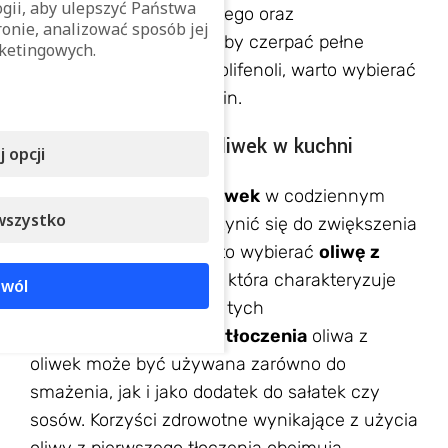
ogii, aby ulepszyć Państwa
działania przeciwzapalnego oraz
onie, analizować sposób jej
przeciwutleniającego. Aby czerpać pełne
ketingowych.
korzyści z zawartości polifenoli, warto wybierać
oliwy z oliwek extra virgin.
Stosowanie oliwy z oliwek w kuchni
 opcji
Stosowanie oliwy z oliwek
w codziennym
wszystko
gotowaniu może przyczynić się do zwiększenia
spożycia polifenoli. Warto wybierać
oliwę z
pierwszego tłoczenia
, która charakteryzuje
wól
się wyższą zawartością tych
związków.
Pierwszego tłoczenia
oliwa z
oliwek może być używana zarówno do
smażenia, jak i jako dodatek do sałatek czy
sosów. Korzyści zdrowotne wynikające z użycia