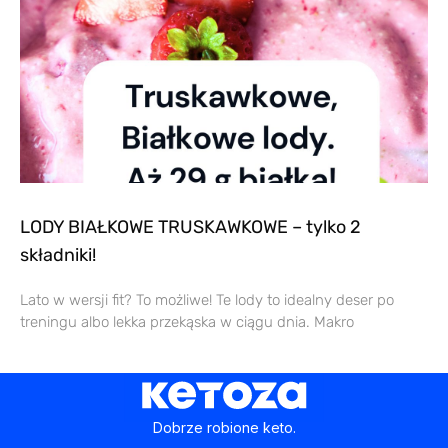
LODY BIAŁKOWE TRUSKAWKOWE – tylko 2
składniki!
Lato w wersji fit? To możliwe! Te lody to idealny deser po
treningu albo lekka przekąska w ciągu dnia. Makro
Dobrze robione keto.