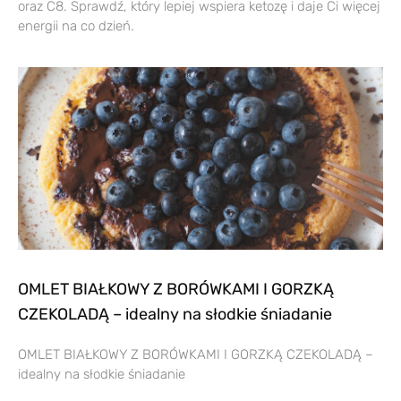
oraz C8. Sprawdź, który lepiej wspiera ketozę i daje Ci więcej
energii na co dzień.
OMLET BIAŁKOWY Z BORÓWKAMI I GORZKĄ
CZEKOLADĄ – idealny na słodkie śniadanie
OMLET BIAŁKOWY Z BORÓWKAMI I GORZKĄ CZEKOLADĄ –
idealny na słodkie śniadanie