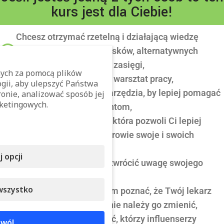
kurs jest dla Ciebie!
Chcesz otrzymać rzetelną i działającą wiedzę
wolną od uprzedzeń, spisków, alternatywnych
narracji tworzonych pod zasięgi,
ych za pomocą plików
Chcesz podszkolić swój warsztat pracy,
ogii, aby ulepszyć Państwa
zdobędziesz wiedzę i narzędzia, by lepiej pomagać
onie, analizować sposób jej
ketingowych.
swoim klientom i pacjentom,
Chcesz zdobyć wiedzę , która pozwoli Ci lepiej
zrozumieć i zadbać o zdrowie swoje i swoich
bliskich,
 opcji
Chcesz wiedzieć na co zwrócić uwagę swojego
lekarza,
wszystko
Chcesz wiedzieć po czym poznać, że Twój lekarz
jest kompetentny i czy nie należy go zmienić,
Chcesz umieć rozpoznać, którzy influenserzy
wól