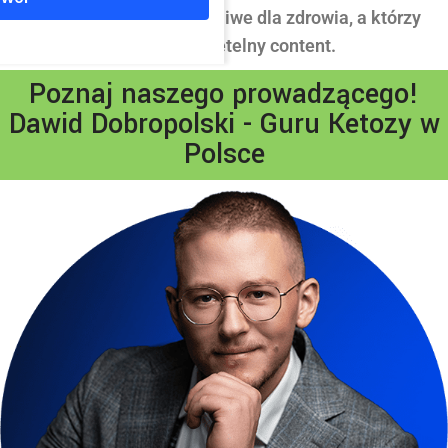
powielają bzdury szkodliwe dla zdrowia, a którzy
mówią prawdę i dają rzetelny content.
Poznaj naszego prowadzącego!
Dawid Dobropolski - Guru Ketozy w
Polsce