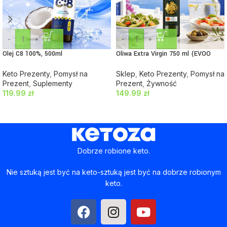
-
+
-
+
Olej C8 100%, 500ml
Oliwa Extra Virgin 750 ml (EVOO
100% D.O.P.)
Keto Prezenty
,
Pomysł na
Sklep
,
Keto Prezenty
,
Pomysł na
Prezent
,
Suplementy
Prezent
,
Żywność
119.99
zł
149.99
zł
Dobrze robione keto.
Nie sztuką jest być na keto-sztuką jest być na dobrze robionym
keto.