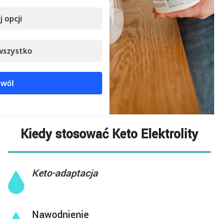
 opcji
wszystko
wól
Kiedy stosować Keto Elektrolity
Keto-adaptacja
Nawodnienie