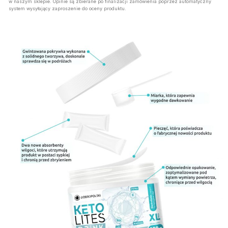
w naszym sklepie. Opinie są zbierane po finalizacji zamówienia poprzez automatyczny
system wysyłający zaproszenie do oceny produktu.