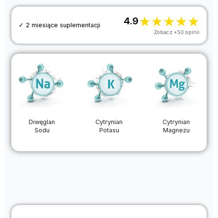
★
★
★
★
★
4.9
✓ 2 miesiące suplementacji
Zobacz +50 opinii
Diwęglan
Cytrynian
Cytrynian
Sodu
Potasu
Magnezu