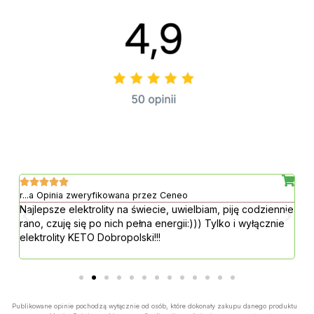






r...a Opinia zweryfikowana przez Ceneo
j.
est
Najlepsze elektrolity na świecie, uwielbiam, piję codziennie
Na
rano, czuję się po nich pełna energii:))) Tylko i wyłącznie
si
elektrolity KETO Dobropolski!!!
Publikowane opinie pochodzą wyłącznie od osób, które dokonały zakupu danego produktu