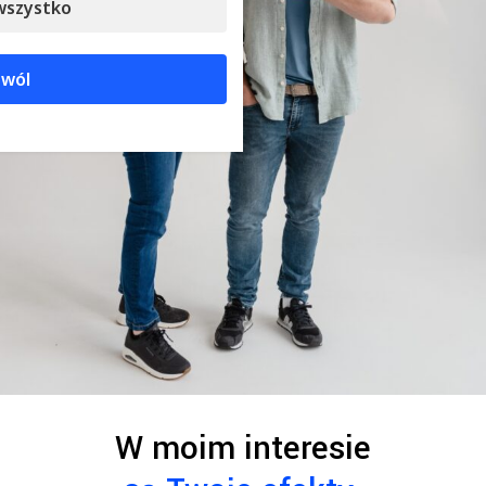
wszystko
wól
W moim interesie