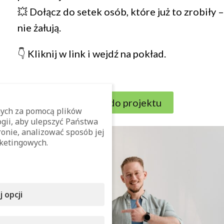
💥 Dołącz do setek osób, które już to zrobiły –
nie żałują.
👇 Kliknij w link i wejdź na pokład.
Dołączam do projektu
ych za pomocą plików
ogii, aby ulepszyć Państwa
onie, analizować sposób jej
ketingowych.
 opcji