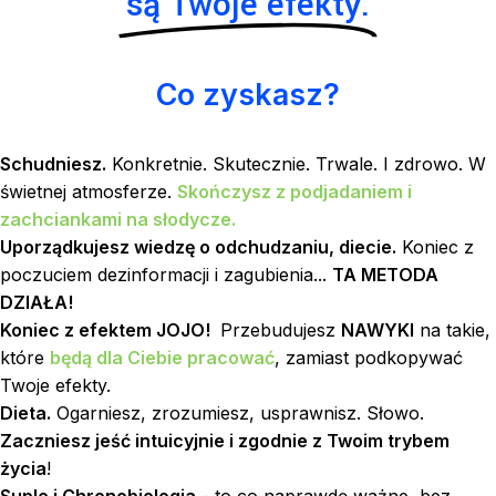
są Twoje efekty.
Co zyskasz?
Schudniesz.
Konkretnie. Skutecznie. Trwale. I zdrowo. W
świetnej atmosferze.
Skończysz z podjadaniem i
zachciankami na słodycze.
Uporządkujesz wiedzę o odchudzaniu, diecie.
Koniec z
poczuciem dezinformacji i zagubienia...
TA METODA
DZIAŁA!
Koniec z efektem JOJO!
Przebudujesz
NAWYKI
na takie,
które
będą dla Ciebie pracować
, zamiast podkopywać
Twoje efekty.
Dieta.
Ogarniesz, zrozumiesz, usprawnisz. Słowo.
Zaczniesz jeść intuicyjnie i zgodnie z Twoim trybem
życia
!
Suple i Chronobiologia
- to co naprawdę ważne, bez