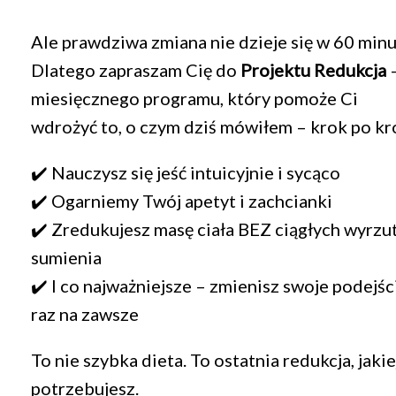
Ale prawdziwa zmiana nie dzieje się w 60 minu
Dlatego zapraszam Cię do
Projektu Redukcja
–
miesięcznego programu, który pomoże Ci
wdrożyć to, o czym dziś mówiłem – krok po kr
✔️ Nauczysz się jeść intuicyjnie i sycąco
✔️ Ogarniemy Twój apetyt i zachcianki
✔️ Zredukujesz masę ciała BEZ ciągłych wyrz
sumienia
✔️ I co najważniejsze – zmienisz swoje podejśc
raz na zawsze
To nie szybka dieta. To ostatnia redukcja, jakie
potrzebujesz.