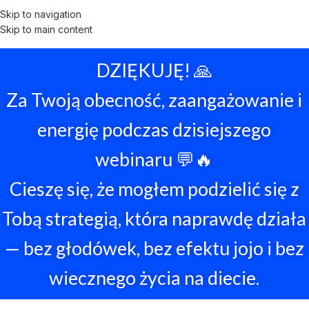
Skip to navigation
Skip to main content
DZIĘKUJĘ! 🙏
Za Twoją obecność, zaangażowanie i
energię podczas dzisiejszego
webinaru 💬🔥
Cieszę się, że mogłem podzielić się z
Tobą strategią, która naprawdę działa
— bez głodówek, bez efektu jojo i bez
wiecznego życia na diecie.